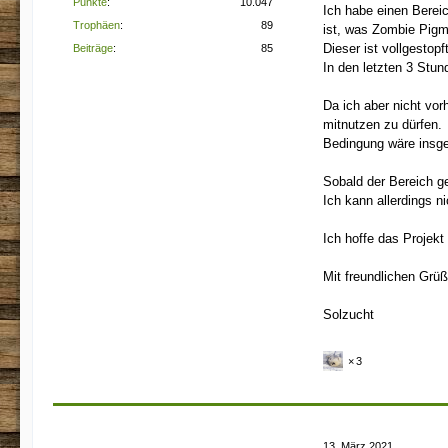
Punkte
10.047
Ich habe einen Bere
Trophäen
89
ist, was Zombie Pigm
Dieser ist vollgestop
Beiträge
85
In den letzten 3 Stu
Da ich aber nicht vor
mitnutzen zu dürfen.
Bedingung wäre insge
Sobald der Bereich ge
Ich kann allerdings n
Ich hoffe das Projekt
Mit freundlichen Grü
Solzucht
3
13. März 2021