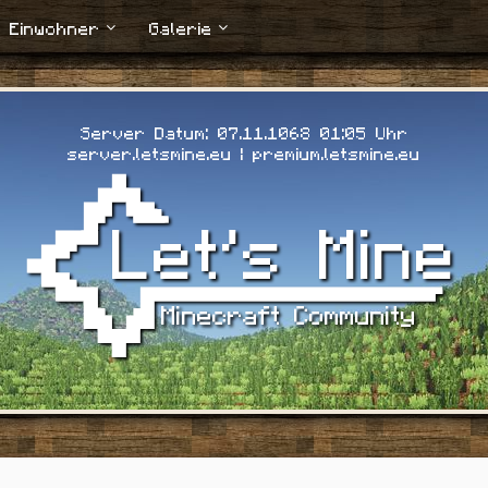
Einwohner
Galerie
Server Datum: 07.11.1068 01:06 Uhr
server.letsmine.eu | premium.letsmine.eu