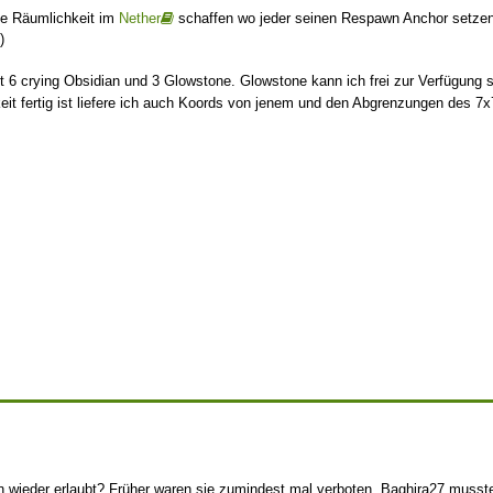
ne Räumlichkeit im
Nether
schaffen wo jeder seinen Respawn Anchor setzen 
)
t 6 crying Obsidian und 3 Glowstone. Glowstone kann ich frei zur Verfügung s
eit fertig ist liefere ich auch Koords von jenem und den Abgrenzungen des 7
 wieder erlaubt? Früher waren sie zumindest mal verboten. Baghira27 musste