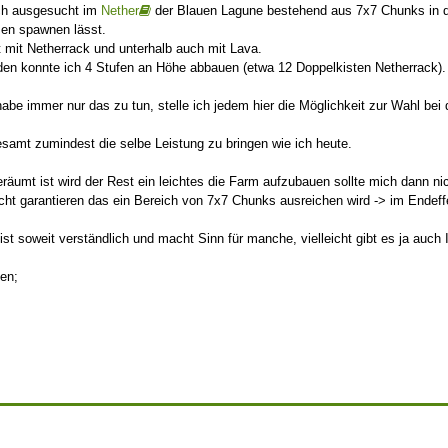
ich ausgesucht im
Nether
der Blauen Lagune bestehend aus 7x7 Chunks in d
en spawnen lässt.
ft mit Netherrack und unterhalb auch mit Lava.
nden konnte ich 4 Stufen an Höhe abbauen (etwa 12 Doppelkisten Netherrack).
habe immer nur das zu tun, stelle ich jedem hier die Möglichkeit zur Wahl bei
samt zumindest die selbe Leistung zu bringen wie ich heute.
räumt ist wird der Rest ein leichtes die Farm aufzubauen sollte mich dann ni
icht garantieren das ein Bereich von 7x7 Chunks ausreichen wird -> im Endef
 ist soweit verständlich und macht Sinn für manche, vielleicht gibt es ja auch 
ßen;