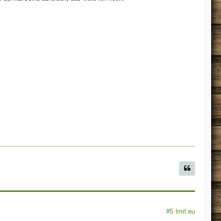
#5
lmrl.eu