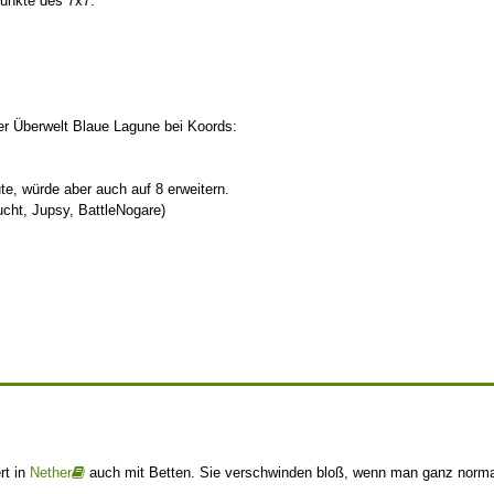
unkte des 7x7:
r Überwelt Blaue Lagune bei Koords:
ute, würde aber auch auf 8 erweitern.
ucht, Jupsy, BattleNogare)
rt in
Nether
auch mit Betten. Sie verschwinden bloß, wenn man ganz normal