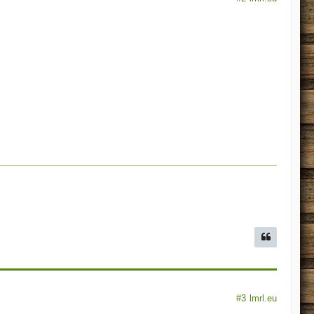
#3
lmrl.eu