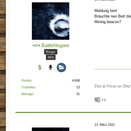
Meldung hier!
Bräuchte nen Bett do
Mining beacon?
<=>
BattleNogare
Bürger
AFK
Punkte
4.658
Eka aí Fricai un Shur'
Trophäen
13
Beiträge
31
1
13. März 2021