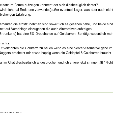
lsatz im Forum aufzeigen könntest der sich diesbezüglich richtet?
 wird nichtmal Redstone verwendet(außer eventuell Lager, was aber auch nich
bisherigen Erfahrung.
herbauten die ernstzunehmen sind soweit ich es gesehen habe, und beide sind 
reit auf Vorschläge einzugehen die auch Alternativen aufzeigen.
rtrunkene) hat eine 5% Dropchance auf Goldbarren. Benötigt wesentlich meh
nichts.
auf verzichten die Goldfarm zu bauen wenn es eine Server Alternative gäbe i
Nuggets erscheint mir etwas happig wenn ein Goldapfel 8 Goldbarren braucht.
al im Chat diesbezüglich angesprochen und ich zitiere jetzt sinngemäß "Nich