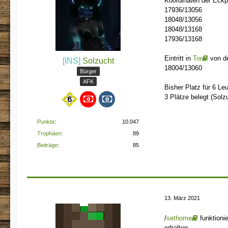
Koordinaten der Eckp
17936/13056
18048/13056
18048/13168
17936/13168
Eintritt in
Tor
von de
[INS]
Solzucht
18004/13060
Bürger
AFK
Bisher Platz für 6 Le
3 Plätze belegt (Solz
Punkte
10.047
Trophäen
89
Beiträge
85
13. März 2021
/
sethome
funktionie
erhalten.