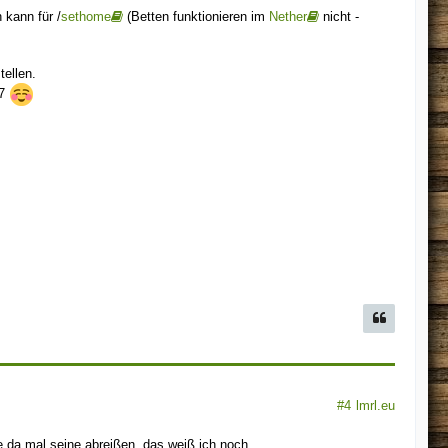
kann für /
sethome
(Betten funktionieren im
Nether
nicht -
tellen.
x7
#4
lmrl.eu
 da mal seine abreißen, das weiß ich noch.