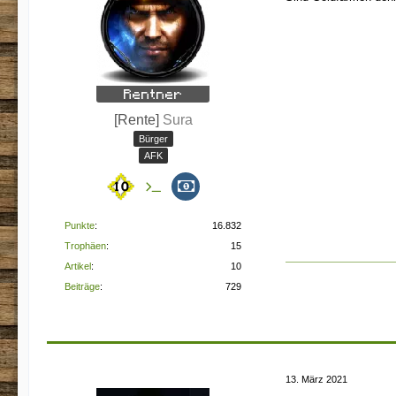
[Rente]
Sura
Bürger
AFK
Punkte
16.832
Trophäen
15
Artikel
10
Beiträge
729
13. März 2021