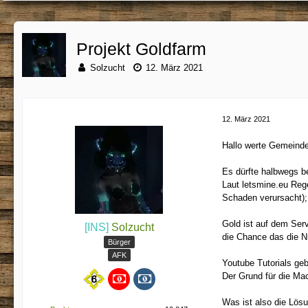
Projekt Goldfarm
Solzucht
12. März 2021
12. März 2021
Hallo werte Gemeinde
Es dürfte halbwegs b
Laut letsmine.eu Rege
Schaden verursacht);
Gold ist auf dem Serv
[INS]
Solzucht
die Chance das die N
Bürger
AFK
Youtube Tutorials geb
Der Grund für die Mac
Was ist also die Lös