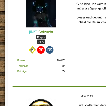
Gute Idee, Ich werd 
außer als Sprengstoff
Dieser wird gebaut mi
Sobald die Räumlichk
[INS]
Solzucht
Bürger
AFK
Punkte
10.047
Trophäen
89
Beiträge
85
13. März 2021
Sind Goldfarmen denn