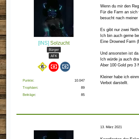
Wenn du mir den Rege
Für die Farm an sich
besucht nach meiner 
Es gibt nur zwei Net
Ich bin auch gerne be
Eine Drowned Farm (E
[INS]
Solzucht
Bürger
Und ansonsten ist da 
AFK
Ich würde ja auch dr
Aber 100 Gold pro 3 
Kleiner habe ich einm
Punkte
10.047
Verbot darstellt.
Trophäen
89
Beiträge
85
13. März 2021