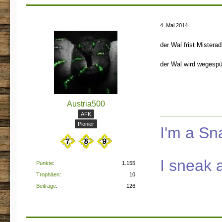
4. Mai 2014
der Wal frist Misterad
der Wal wird wegespü
Austria500
AFK
Pionier
I'm a S
I sneak 
Punkte
1.155
Trophäen
10
Beiträge
126