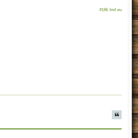
#186
lmrl.eu