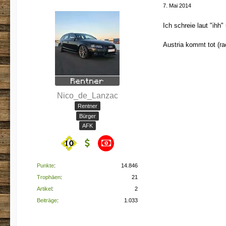
7. Mai 2014
Ich schreie laut "ihh
Austria kommt tot (r
Nico_de_Lanzac
Rentner
Bürger
AFK
Punkte
14.846
Trophäen
21
Artikel
2
Beiträge
1.033