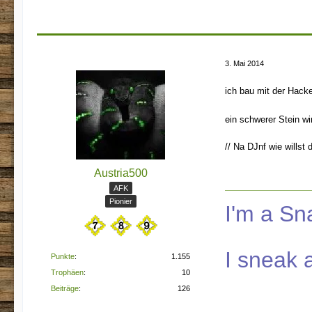
3. Mai 2014
ich bau mit der Hacke
ein schwerer Stein wi
// Na DJnf wie wills
Austria500
AFK
Pionier
I'm a S
I sneak 
Punkte
1.155
Trophäen
10
Beiträge
126