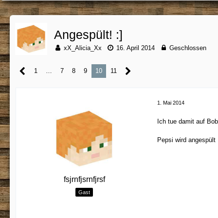
Angespült! :]
xX_Alicia_Xx
16. April 2014
Geschlossen
1
…
7
8
9
10
11
1. Mai 2014
Ich tue damit auf Bob
Pepsi wird angespült
fsjrnfjsrnfjrsf
Gast