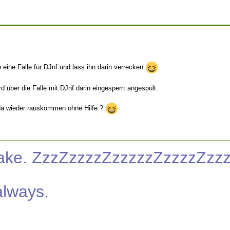
 eine Falle für DJnf und lass ihn darin verrecken
rd über die Falle mit DJnf darin eingesperrt angespült.
t da wieder rauskommen ohne Hilfe ?
nake. ZzzZzzzzZzzzzzZzzzzZzz
always
.