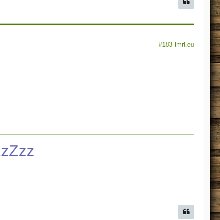
#183
lmrl.eu
zzZzz