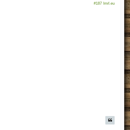
#187
lmrl.eu