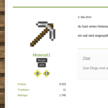
3. Mai 2014
du hast einen hinter
ein wal wird angespült
Misteradi1
Zitat
Bürger
AFK
Zwei Dinge sind u
Punkte
9.533
Trophäen
11
Beiträge
1.746