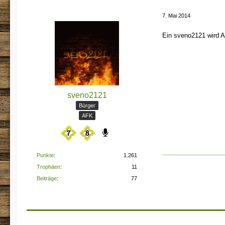
7. Mai 2014
Ein sveno2121 wird A
sveno2121
Bürger
AFK
Punkte
1.261
Trophäen
11
Beiträge
77