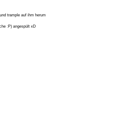
" und trample auf ihm herum
ache :P) angespült xD