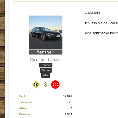
1. Mai 2014
ich lass sie da - coc
eine spitzhacke kom
Nico_de_Lanzac
Rentner
Bürger
AFK
Punkte
14.846
Trophäen
21
Artikel
2
Beiträge
1.033