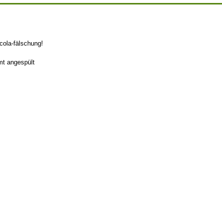
acola-fälschung!
mt angespült