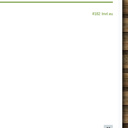
#182
lmrl.eu