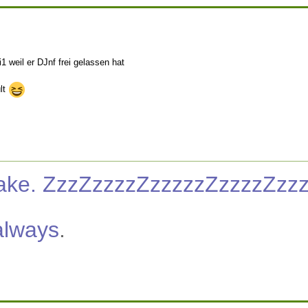
i1 weil er DJnf frei gelassen hat
lt
nake. ZzzZzzzzZzzzzzZzzzzZzz
always
.