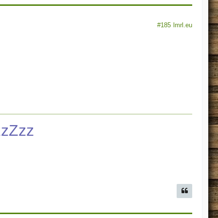
#185
lmrl.eu
zzZzz