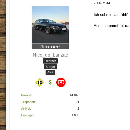
7. Mai 2014
Ich schreie laut "ihh
Austria kommt tot (r
Nico_de_Lanzac
Rentner
Bürger
AFK
Punkte
14.846
Trophäen
21
Artikel
2
Beiträge
1.033