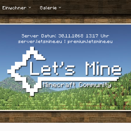
Einwohner
Galerie
Server Datum: 30.11.1068 13:19 Uhr
server.letsmine.eu | premium.letsmine.eu