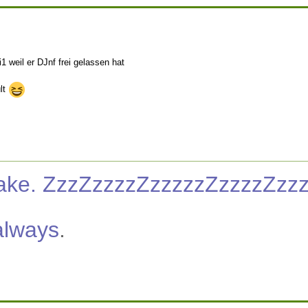
i1 weil er DJnf frei gelassen hat
lt
nake. ZzzZzzzzZzzzzzZzzzzZzz
always
.