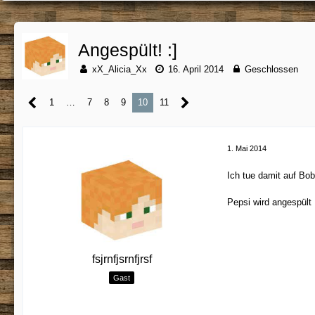
Angespült! :]
xX_Alicia_Xx
16. April 2014
Geschlossen
1
…
7
8
9
10
11
1. Mai 2014
Ich tue damit auf Bob
Pepsi wird angespült
fsjrnfjsrnfjrsf
Gast