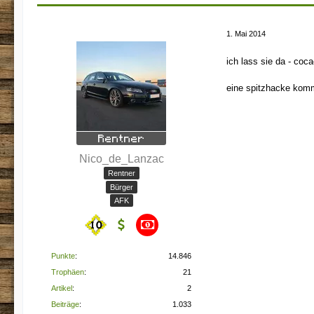
1. Mai 2014
ich lass sie da - coc
eine spitzhacke kom
Nico_de_Lanzac
Rentner
Bürger
AFK
Punkte
14.846
Trophäen
21
Artikel
2
Beiträge
1.033