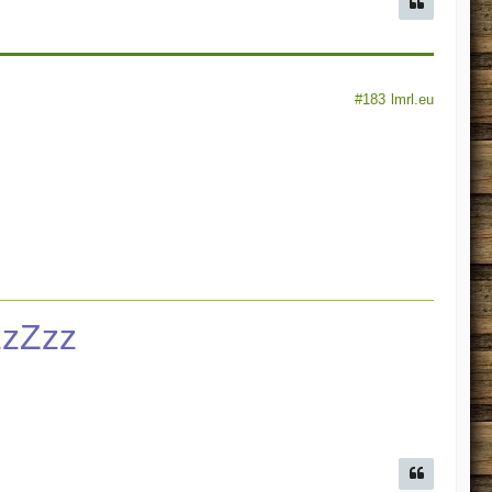
#183
lmrl.eu
zzZzz