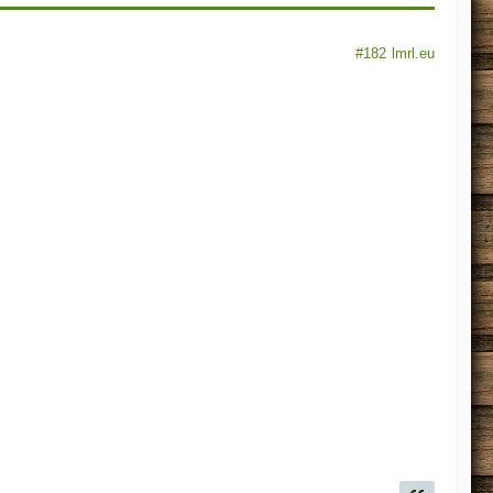
#182
lmrl.eu