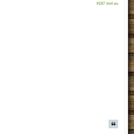
#187
lmrl.eu