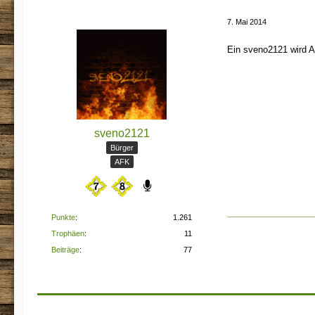
7. Mai 2014
Ein sveno2121 wird A
sveno2121
Bürger
AFK
Punkte
1.261
Trophäen
11
Beiträge
77