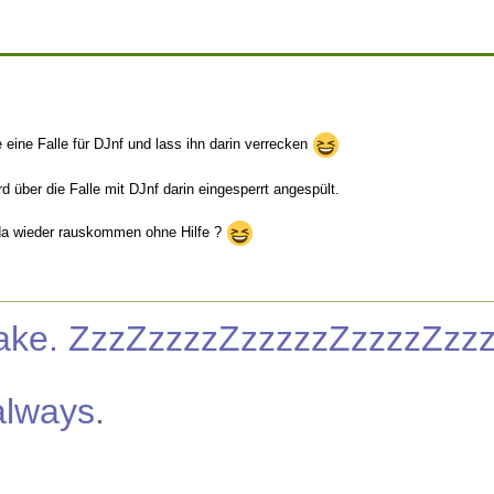
 eine Falle für DJnf und lass ihn darin verrecken
rd über die Falle mit DJnf darin eingesperrt angespült.
t da wieder rauskommen ohne Hilfe ?
nake. ZzzZzzzzZzzzzzZzzzzZzz
always
.