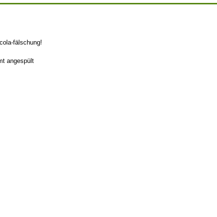
acola-fälschung!
mt angespült