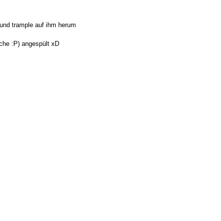
" und trample auf ihm herum
ache :P) angespült xD