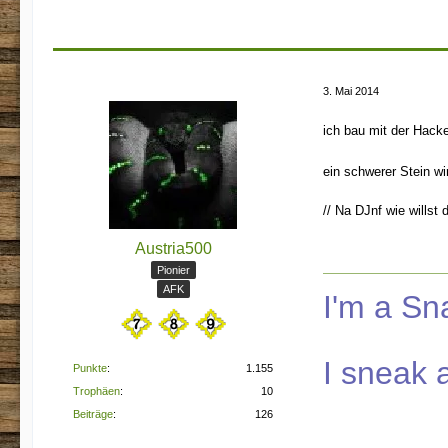
3. Mai 2014
ich bau mit der Hacke
ein schwerer Stein wi
// Na DJnf wie wills
Austria500
Pionier
AFK
I'm a S
I sneak 
Punkte
1.155
Trophäen
10
Beiträge
126