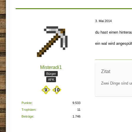
3. Mai 2014
du hast einen hinter
ein wal wird angespült
Misteradi1
Zitat
Bürger
AFK
Zwei Dinge sind u
Punkte
9.533
Trophäen
11
Beiträge
1.746