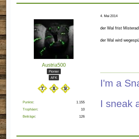
4. Mai 2014
der Wal frist Misterad
der Wal wird wegespü
Austria500
Pionier
AFK
I'm a S
I sneak 
Punkte
1.155
Trophäen
10
Beiträge
126