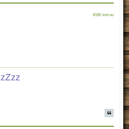
#185
lmrl.eu
zzZzz