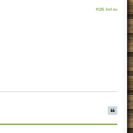
#186
lmrl.eu