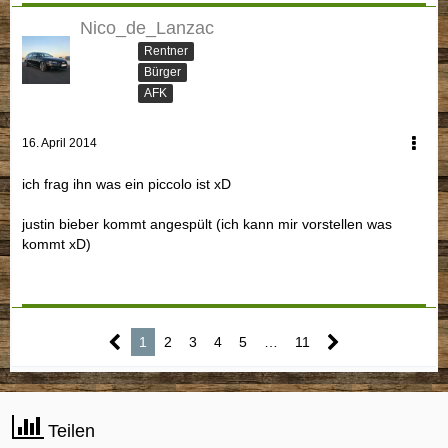
Nico_de_Lanzac
Rentner
Bürger
AFK
16. April 2014
ich frag ihn was ein piccolo ist xD
justin bieber kommt angespült (ich kann mir vorstellen was
kommt xD)
1
2
3
4
5
…
11
Teilen