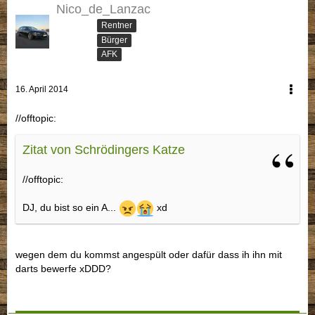
Nico_de_Lanzac
Rentner
Bürger
AFK
16. April 2014
//offtopic:
Zitat von Schrödingers Katze
//offtopic:
DJ, du bist so ein A...
xd
wegen dem du kommst angespült oder dafür dass ih ihn mit
darts bewerfe xDDD?