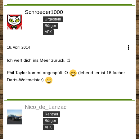
Schroeder1000
Urgestein
Bürger
AFK
16. April 2014
Ich werf dich ins Meer zurück. :3
Phil Taylor kommt angespült :O
(lebend. er ist 16 facher
Darts-Weltmeister)
Nico_de_Lanzac
Rentner
Bürger
AFK