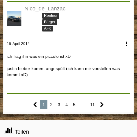
Nico_de_Lanzac
Rentner
Bürger
AFK
16. April 2014
ich frag ihn was ein piccolo ist xD
justin bieber kommt angespült (ich kann mir vorstellen was
kommt xD)
1
2
3
4
5
…
11
Teilen