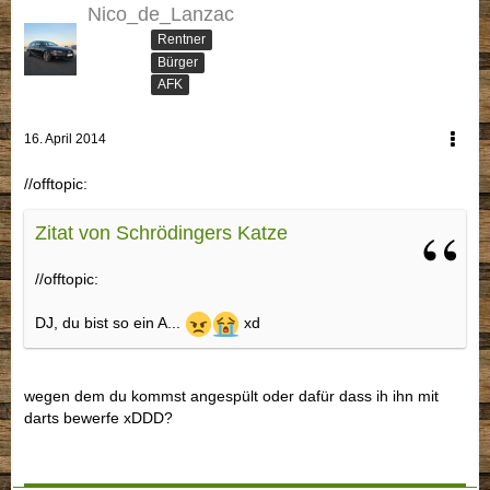
Nico_de_Lanzac
Rentner
Bürger
AFK
16. April 2014
//offtopic:
Zitat von Schrödingers Katze
//offtopic:
DJ, du bist so ein A...
xd
wegen dem du kommst angespült oder dafür dass ih ihn mit
darts bewerfe xDDD?