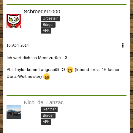
Schroeder1000
Urgestein
Bürger
AFK
16. April 2014
Ich werf dich ins Meer zurück. :3
Phil Taylor kommt angespült :O
(lebend. er ist 16 facher
Darts-Weltmeister)
Nico_de_Lanzac
Rentner
Bürger
AFK