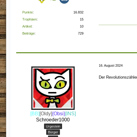
Punkte
16.832
Trophäen
15
Artikel
10
Beiträge
729
16. August 2024
Der Revolutionszähler
[BB]
[Oldy]
{Obsi}
[INS]
Schroeder1000
Urgestein
Bürger