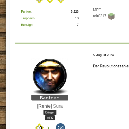
MFG
Punkte
3.223
mlt0217
Trophäen
13
Beiträge
7
5. August 2024
Der Revolutionszähler
[Rente]
Sura
Bürger
AFK