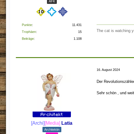
AFK
Punkte
11.431
The cat is watching y
Trophäen
15
Beiträge
1.108
16. August 2024
Der Revolutionszähler
Sehr schön , und weit
[Archi]
[Media]
Latia
Architektin