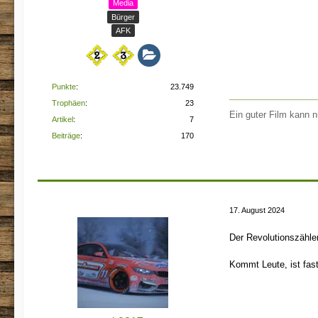
Media
Bürger
AFK
Punkte
23.749
Trophäen
23
Ein guter Film kann 
Artikel
7
Beiträge
170
17. August 2024
Der Revolutionszähler
Kommt Leute, ist fast