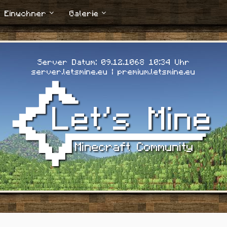
Einwohner
Galerie
Server Datum: 09.12.1068 10:35 Uhr
server.letsmine.eu | premium.letsmine.eu