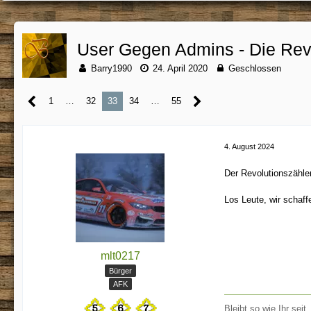
User Gegen Admins - Die Rev
Barry1990
24. April 2020
Geschlossen
1
…
32
33
34
…
55
4. August 2024
Der Revolutionszähler
Los Leute, wir schaff
mlt0217
Bürger
AFK
Bleibt so wie Ihr seit