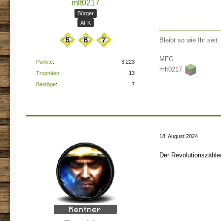
mlt0217
Bürger
AFK
Bleibt so wie Ihr seit
MFG
Punkte
3.223
mlt0217
Trophäen
13
Beiträge
7
18. August 2024
Der Revolutionszähler