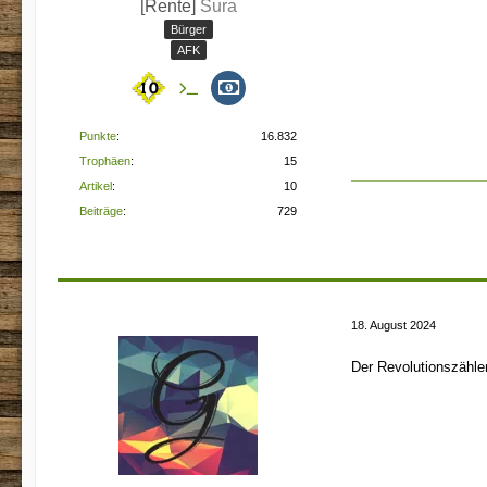
[Rente]
Sura
Bürger
AFK
Punkte
16.832
Trophäen
15
Artikel
10
Beiträge
729
18. August 2024
Der Revolutionszähler