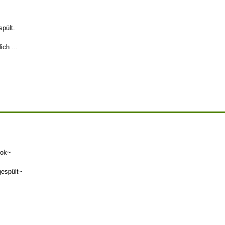
pült.
ich ...
ook~
gespült~