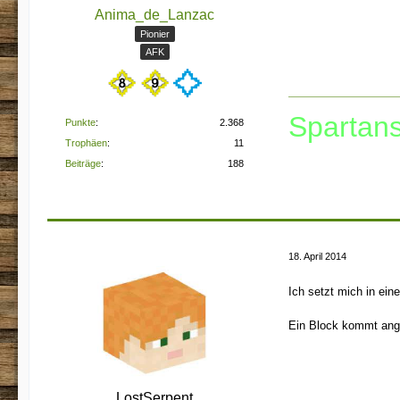
Anima_de_Lanzac
Pionier
AFK
Spartans
Punkte
2.368
Trophäen
11
Beiträge
188
18. April 2014
Ich setzt mich in ein
Ein Block kommt ang
LostSerpent