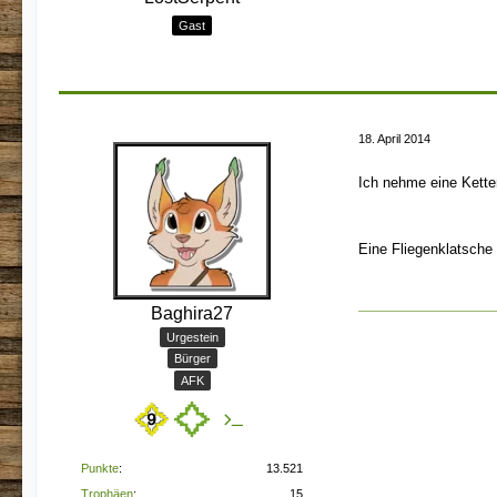
Gast
18. April 2014
Ich nehme eine Kett
Eine Fliegenklatsche 
Baghira27
Urgestein
Bürger
AFK
Punkte
13.521
Trophäen
15