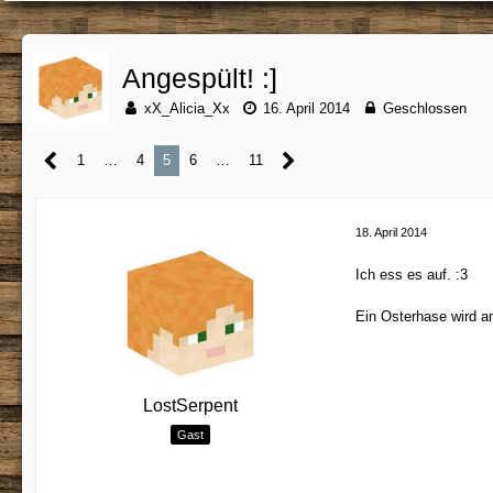
Angespült! :]
xX_Alicia_Xx
16. April 2014
Geschlossen
1
…
4
5
6
…
11
18. April 2014
Ich ess es auf. :3
Ein Osterhase wird a
LostSerpent
Gast