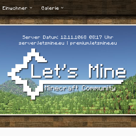
Einwohner
Galerie
Server Datum: 12.11.1068 08:19 Uhr
server.letsmine.eu | premium.letsmine.eu