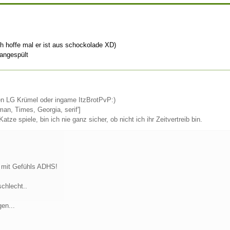
ich hoffe mal er ist aus schockolade XD)
 angespült
hen LG Krümel oder ingame ItzBrotPvP:)
an, Times, Georgia, serif']
tze spiele, bin ich nie ganz sicher, ob nicht ich ihr Zeitvertreib bin.
e mit Gefühls ADHS!
schlecht..
en...