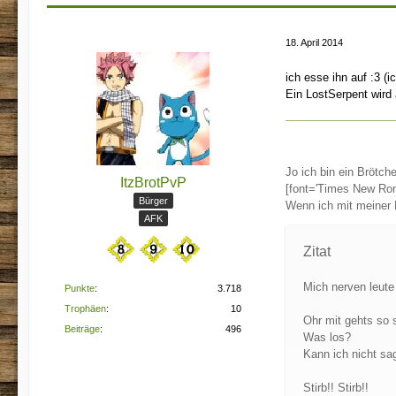
18. April 2014
ich esse ihn auf :3 (
Ein LostSerpent wird
Jo ich bin ein Brötc
ItzBrotPvP
[font='Times New Rom
Bürger
Wenn ich mit meiner Ka
AFK
Zitat
Mich nerven leut
Punkte
3.718
Trophäen
10
Ohr mit gehts so 
Beiträge
496
Was los?
Kann ich nicht sag
Stirb!! Stirb!!