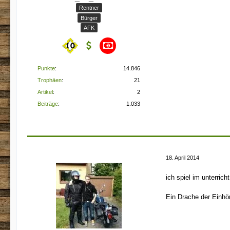
Rentner
Bürger
AFK
Punkte
14.846
Trophäen
21
Artikel
2
Beiträge
1.033
18. April 2014
ich spiel im unterric
Ein Drache der Einhö