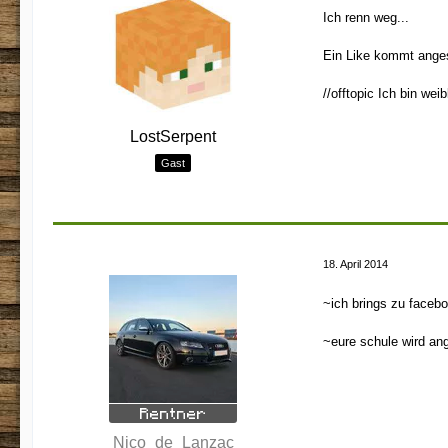
Ich renn weg...
Ein Like kommt anges
//offtopic Ich bin weibl
LostSerpent
Gast
18. April 2014
~ich brings zu faceb
~eure schule wird an
Nico_de_Lanzac