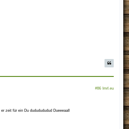
#86
lmrl.eu
 er zeit für ein Du dududududud Dueeeaall