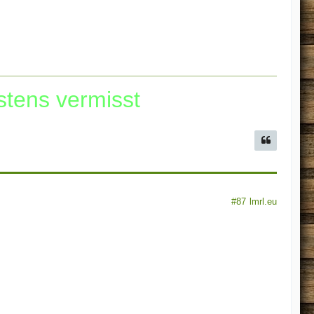
stens vermisst
#87
lmrl.eu