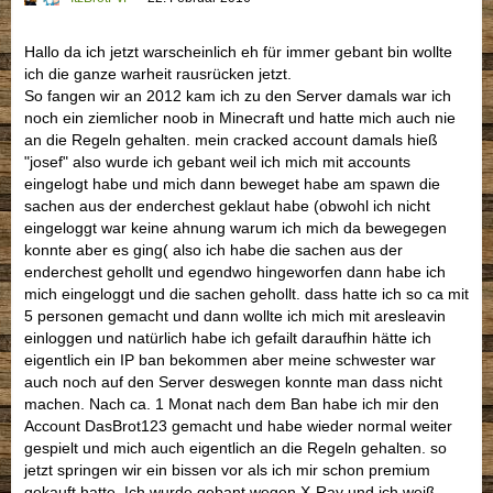
Hallo da ich jetzt warscheinlich eh für immer gebant bin wollte
ich die ganze warheit rausrücken jetzt.
So fangen wir an 2012 kam ich zu den Server damals war ich
noch ein ziemlicher noob in Minecraft und hatte mich auch nie
an die Regeln gehalten. mein cracked account damals hieß
"josef" also wurde ich gebant weil ich mich mit accounts
eingelogt habe und mich dann beweget habe am spawn die
sachen aus der enderchest geklaut habe (obwohl ich nicht
eingeloggt war keine ahnung warum ich mich da bewegegen
konnte aber es ging( also ich habe die sachen aus der
enderchest gehollt und egendwo hingeworfen dann habe ich
mich eingeloggt und die sachen gehollt. dass hatte ich so ca mit
5 personen gemacht und dann wollte ich mich mit aresleavin
einloggen und natürlich habe ich gefailt daraufhin hätte ich
eigentlich ein IP ban bekommen aber meine schwester war
auch noch auf den Server deswegen konnte man dass nicht
machen. Nach ca. 1 Monat nach dem Ban habe ich mir den
Account DasBrot123 gemacht und habe wieder normal weiter
gespielt und mich auch eigentlich an die Regeln gehalten. so
jetzt springen wir ein bissen vor als ich mir schon premium
gekauft hatte. Ich wurde gebant wegen X-Ray und ich weiß