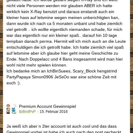
nicht viele Personen werden mir glauben ABER ich hatte
wirklich kein X-Ray benutzt und daraus enstandt auch ein
kleiner hass auf letsmine wegen meinen unberichtigten ban,
dann wurde ich nach ca 5 monaten unbant und habe ziemlich
viel getrollt .. ich wollte eigentlich niemanden schade, für mich
war das eigentlich nur ein kleiner spaß.. darauf hin 10 tage
tempban danach perma. Hiermit will ich mich auch an die Leute
entschuldigen die ich getrollt habe. Ich hatte ziemlich viel spaß
auf letsmine aber ich glaube hier geht meine Geschichte zu
Ende. Nach Doppelacc und 4 Bans insgesammt wird man hier
wohl nicht mehr spielen können.
Ich bedanke mich an IchBinSuees, Scary_Block hengstrind
PartyPapaya Simon0906 JeSsOo war eine schöne Zeit mit
euch :).
Premium Account Gewinnspiel
ItzBrotPvP
15. Februar 2016
Ja weiß ich aber n 2ter account ist auch cool und das dass
Gewinnspiel vorbei ist habe ich auch nach den post gecheckt