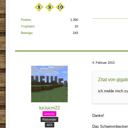
Punkte
1.300
Trophäen
10
Beiträge
243
4. Februar 2013
Zitat von giga
ich melde mich z
tuciucm22
unsync
Danke!
Reisender
AFK
Das Schwimmbecken k