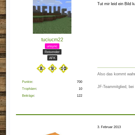
Tut mir leid ein Bild 
tuciucm22
unsync
Reisender
AFK
Also das kommt wahr
Punkte
700
JF-Teammitglied, bei
Trophäen
10
Beiträge
122
3. Februar 2013