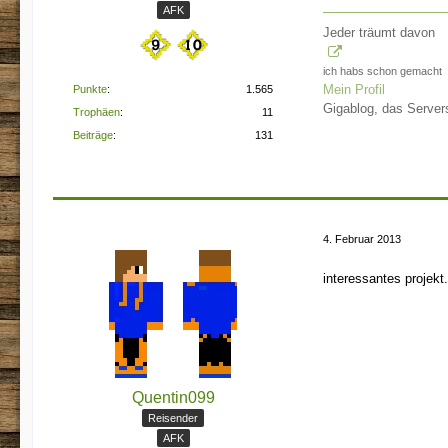
AFK
Jeder träumt davon
ich habs schon gemacht
Mein Profil
Punkte
1.565
Gigablog, das Serve
Trophäen
11
Beiträge
131
4. Februar 2013
interessantes projekt.
Quentin099
Reisender
AFK