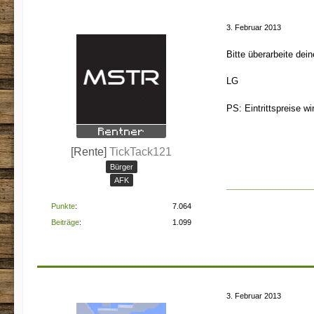
3. Februar 2013
Bitte überarbeite dei
LG
PS: Eintrittspreise w
[Rente]
TickTack121
Bürger
AFK
Punkte
7.064
Beiträge
1.099
3. Februar 2013