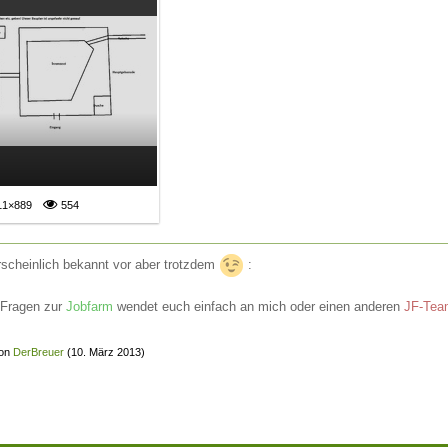
11×889
554
scheinlich bekannt vor aber trotzdem
:
 Fragen zur
Jobfarm
wendet euch einfach an mich oder einen anderen
JF-Team
von
DerBreuer
(
10. März 2013
)