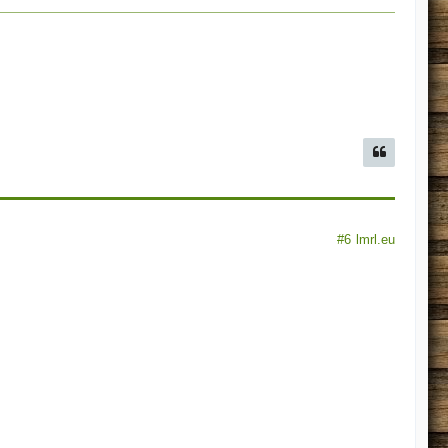
#6
lmrl.eu