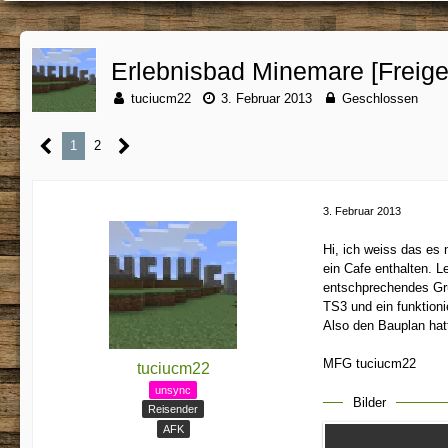
Erlebnisbad Minemare [Freige
tuciucm22
3. Februar 2013
Geschlossen
1
2
3. Februar 2013
Hi, ich weiss das es
ein Cafe enthalten. L
entschprechendes Gru
TS3 und ein funktion
Also den Bauplan hatt
MFG tuciucm22
tuciucm22
unsync
Bilder
Reisender
AFK