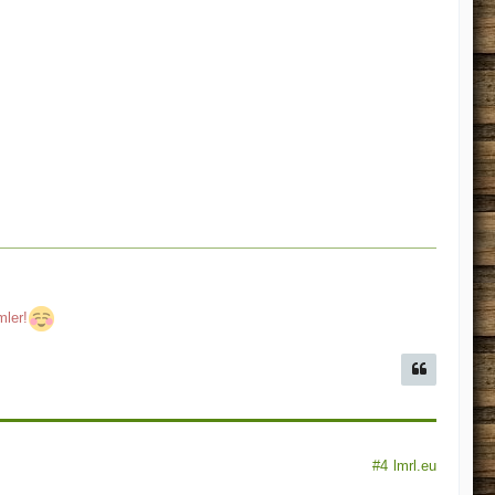
ler!
#4
lmrl.eu