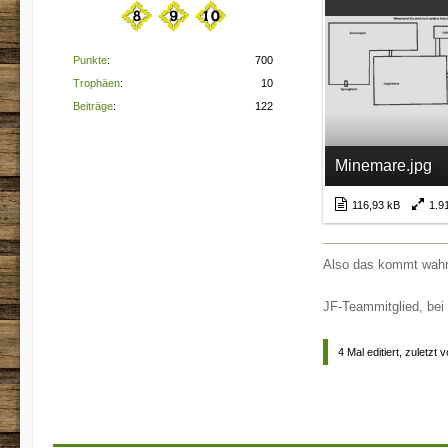
Punkte
700
Trophäen
10
Beiträge
122
Minemare.jpg
116,93 kB
1.9
Also das kommt wahr
JF-Teammitglied, bei
4 Mal editiert, zuletzt 