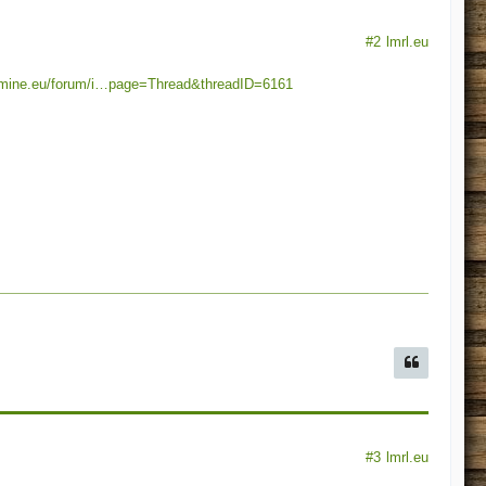
#2
lmrl.eu
tsmine.eu/forum/i…page=Thread&threadID=6161
#3
lmrl.eu