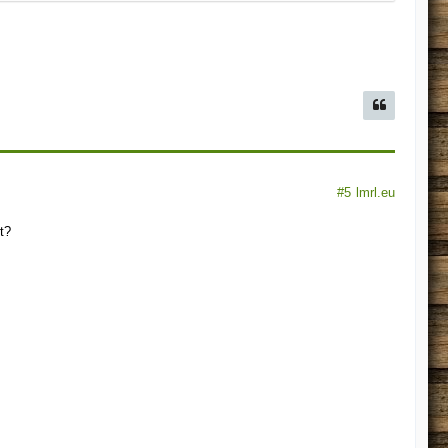
#5
lmrl.eu
t?