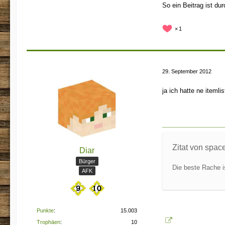
So ein Beitrag ist du
1
29. September 2012
ja ich hatte ne iteml
Zitat von spac
Diar
Bürger
Die beste Rache is
AFK
Punkte
15.003
Trophäen
10