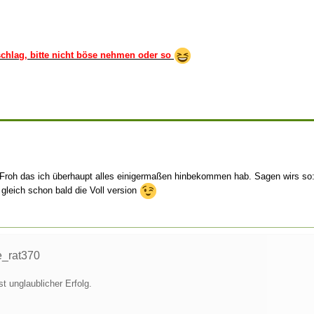
rschlag, bitte nicht böse nehmen oder so
l Froh das ich überhaupt alles einigermaßen hinbekommen hab. Sagen wirs so:
gleich schon bald die Voll version
e_rat370
t unglaublicher Erfolg.