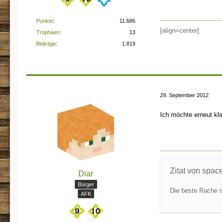
Punkte
11.686
[align=center]
Trophäen
13
Beiträge
1.819
29. September 2012
Ich möchte erneut kla
Zitat von spac
Diar
Bürger
Die beste Rache is
AFK