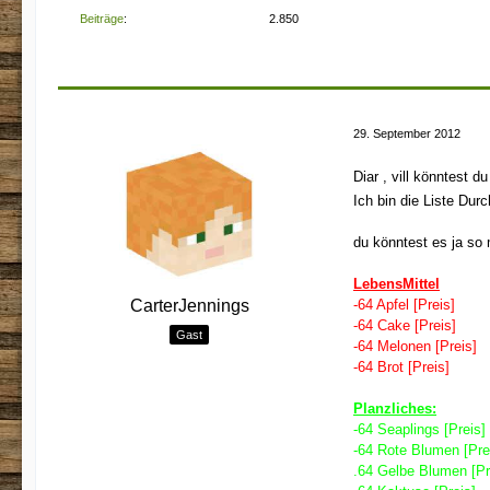
Beiträge
2.850
29. September 2012
Diar , vill könntest 
Ich bin die Liste Dur
du könntest es ja so 
LebensMittel
CarterJennings
-64 Apfel [Preis]
-64 Cake [Preis]
Gast
-64 Melonen [Preis]
-64 Brot [Preis]
Planzliches:
-64 Seaplings [Preis]
-64 Rote Blumen [Pre
.64 Gelbe Blumen [Pr