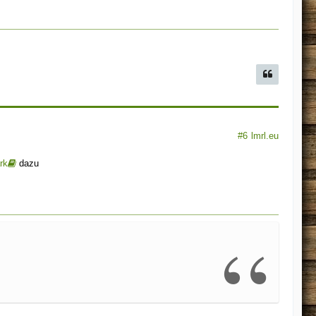
#6
lmrl.eu
rk
dazu