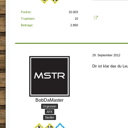
Punkte
15.003
Trophäen
10
Beiträge
2.850
29. September 2012
Dir ist klar das du L
BobDaMaster
Urgestein
AFK
Siedler