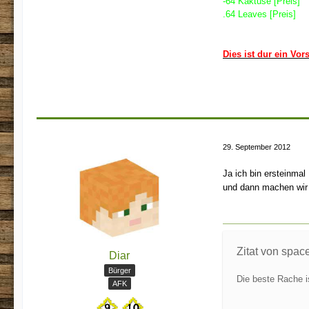
-64 Kaktuse [Preis]
.64 Leaves [Preis]
Dies ist dur ein Vo
29. September 2012
Ja ich bin ersteinma
und dann machen wir 
Zitat von spac
Diar
Bürger
Die beste Rache is
AFK