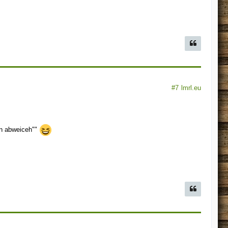
#7
lmrl.eu
en abweiceh""