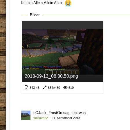
Ich bin Allein,Allein Allein
Bilder
2013-09-13_08.30.50.png
343 kB
854×480
510
oOJack_FrostOo sagt lebt wohl
tuciucm22
11. September 2013