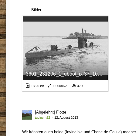
Bilder
3601_231206_1_uboot_ix-37_1000[1].jpg
136,5 kB
1.000×629
470
[Abgelehnt] Flotte
tuciucm22
12. August 2013
Wir könnten auch beide (Invincible und Charle de Gaulle) machen,