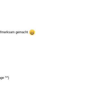
f aufmerksam gemacht
age ^^)