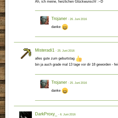
Äh, ich meine, herzlichen Glückwunsch! :−D
Trojaner
26. Juni 2016
danke
Misteradi1
25. Juni 2016
alles gute zum geburtstag
bin ja auch grade mal 13 tage vor dir 18 geworden - f
Trojaner
25. Juni 2016
danke
DarkProxy_
6. Juni 2016