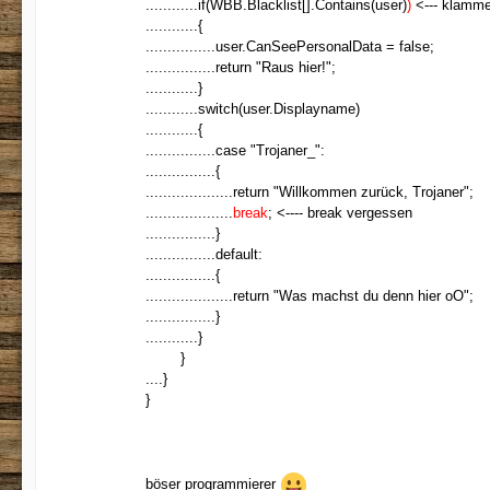
............if(WBB.Blacklist[].Contains(user)
)
<--- klammer
............{
................user.CanSeePersonalData = false;
................return "Raus hier!";
............}
............switch(user.Displayname)
............{
................
case "Trojaner_":
................
{
....................return "Willkommen zurück, Trojaner";
....................
break
; <---- break vergessen
.............
...
}
................
default:
................{
................
..
..
return "Was machst du denn hier oO";
.............
...
}
............}
........
}
....}
}
böser programmierer