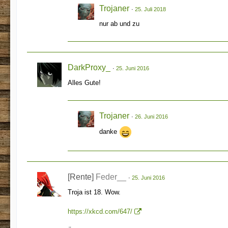
Trojaner
25. Juli 2018
nur ab und zu
DarkProxy_
25. Juni 2016
Alles Gute!
Trojaner
26. Juni 2016
danke
[Rente]
Feder__
25. Juni 2016
Troja ist 18. Wow.
https://xkcd.com/647/