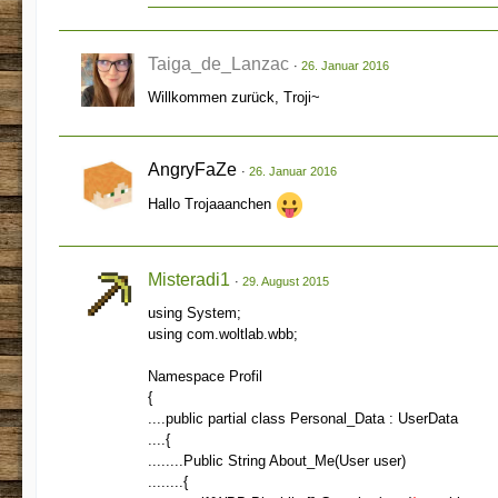
Taiga_de_Lanzac
26. Januar 2016
Willkommen zurück, Troji~
AngryFaZe
26. Januar 2016
Hallo Trojaaanchen
Misteradi1
29. August 2015
using System;
using com.woltlab.wbb;
Namespace Profil
{
....public partial class Personal_Data : UserData
....{
........Public String About_Me(User user)
........{