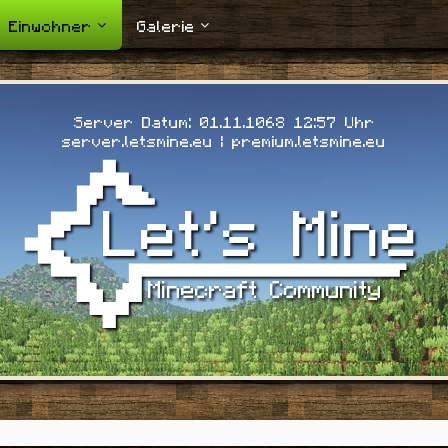
Einwohner
Galerie
Server Datum: 01.11.1068 12:59 Uhr
server.letsmine.eu | premium.letsmine.eu