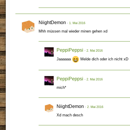
NiightDemon
1. Mai 2016
Mhh müssen mal wieder minen gehen xd
PeppiPeppsi
2. Mai 2016
Jaaaaaa
Melde dich oder ich nicht xD
PeppiPeppsi
2. Mai 2016
mich*
NiightDemon
2. Mai 2016
Xd mach desch