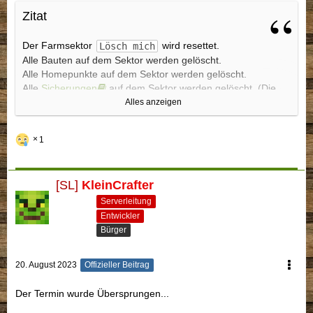
Zitat
Der Farmsektor
wird resettet.
Lösch mich
Alle Bauten auf dem Sektor werden gelöscht.
Alle Homepunkte auf dem Sektor werden gelöscht.
Alle
Sicherungen
auf dem Sektor werden gelöscht. (Die
gesicherten Blöcke sind eh weg)
Alles anzeigen
Resettet werden Oberwelt,
Nether
und
End
.
1
Holt alles an Resourcen und ggf. Leuchtfeuer aus dem
Sektor, sonst ist es weg.
[SL]
KleinCrafter
Serverleitung
Entwickler
Bürger
20. August 2023
Offizieller Beitrag
Der Termin wurde Übersprungen...