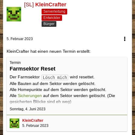
[SL]
KleinCrafter
Serverleitung
Entwickler
Bürger
5. Februar 2023
KleinCrafter hat einen neuen Termin erstellt:
Termin
Farmsektor Reset
Der Farmsektor
wird resettet.
Lösch mich
Alle Bauten auf dem Sektor werden gelöscht.
Alle Homepunkte auf dem Sektor werden gelöscht.
Alle
Sicherungen
auf dem Sektor werden gelöscht. (Die
gesicherten Blöcke sind eh weg)
Resettet werden Oberwelt,
Nether
und
End
.
Sonntag, 4. Juni 2023
Holt alles an Resourcen und ggf. Leuchtfeuer aus dem
KleinCrafter
Sektor, sonst ist es weg.
5. Februar 2023