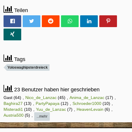
Teilen
Tags
Yoloswaghipsterdreieck
23 Benutzer haben hier geschrieben
Gast (64)
Nico_de_Lanzac
(45)
Anima_de_Lanzac
(17)
Baghira27
(13)
PartyPapaya
(12)
Schroeder1000
(10)
Misteradi1
(10)
Yuu_de_Lanzac
(7)
HeavenLevain
(6)
Austria500
(5)
...mehr