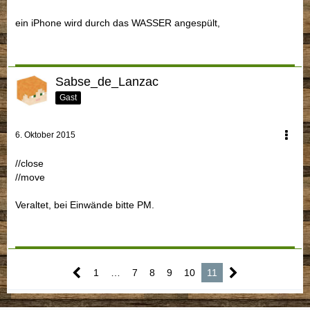
ein iPhone wird durch das WASSER angespült,
Sabse_de_Lanzac
Gast
6. Oktober 2015
//close
//move
Veraltet, bei Einwände bitte PM.
1
…
7
8
9
10
11