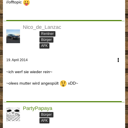
//offtopic
Nico_de_Lanzac
Rentner
Bürger
AFK
19. April 2014
~ich werf sie wieder rein~
~olees mutter wird angespült
xDD~
PartyPapaya
Bürger
AFK