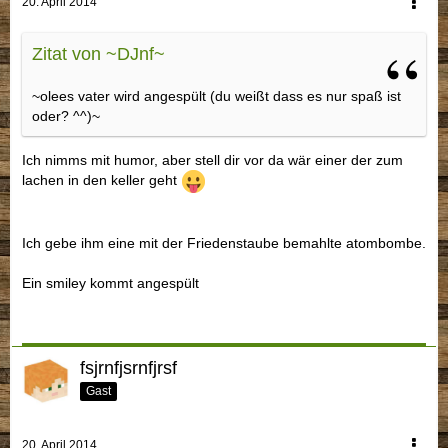
20. April 2014
Zitat von ~DJnf~
~olees vater wird angespült (du weißt dass es nur spaß ist
oder? ^^)~
Ich nimms mit humor, aber stell dir vor da wär einer der zum
lachen in den keller geht
Ich gebe ihm eine mit der Friedenstaube bemahlte atombombe.
Ein smiley kommt angespült
fsjrnfjsrnfjrsf
Gast
20. April 2014