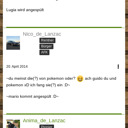
Lugia wird angespült
Nico_de_Lanzac
Rentner
Bürger
AFK
20. April 2014
~du meinst die(?) von pokemon oder?
ach guido du und
pokemon xD ich fang sie(?) ein :D~
~mario kommt angespült :D~
Anima_de_Lanzac
Pionier