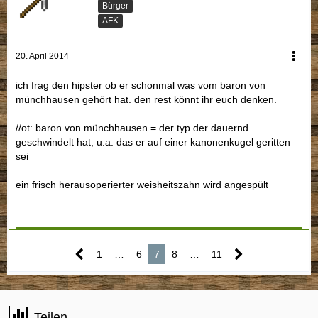
Bürger
AFK
20. April 2014
ich frag den hipster ob er schonmal was vom baron von
münchhausen gehört hat. den rest könnt ihr euch denken.
//ot: baron von münchhausen = der typ der dauernd
geschwindelt hat, u.a. das er auf einer kanonenkugel geritten
sei
ein frisch herausoperierter weisheitszahn wird angespült
1
…
6
7
8
…
11
Teilen