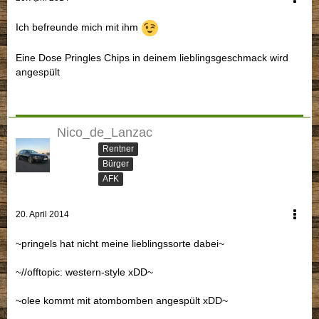
Ich befreunde mich mit ihm
Eine Dose Pringles Chips in deinem lieblingsgeschmack wird
angespült
Nico_de_Lanzac
Rentner
Bürger
AFK
20. April 2014
~pringels hat nicht meine lieblingssorte dabei~
~//offtopic: western-style xDD~
~olee kommt mit atombomben angespült xDD~