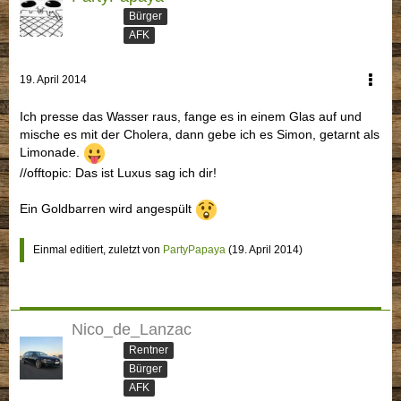
Bürger
AFK
19. April 2014
Ich presse das Wasser raus, fange es in einem Glas auf und
mische es mit der Cholera, dann gebe ich es Simon, getarnt als
Limonade.
//offtopic: Das ist Luxus sag ich dir!
Ein Goldbarren wird angespült
Einmal editiert, zuletzt von
PartyPapaya
(
19. April 2014
)
Nico_de_Lanzac
Rentner
Bürger
AFK