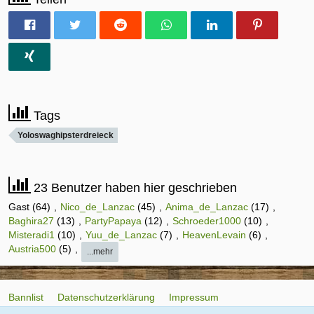
Tags
Yoloswaghipsterdreieck
23 Benutzer haben hier geschrieben
Gast (64)
Nico_de_Lanzac
(45)
Anima_de_Lanzac
(17)
Baghira27
(13)
PartyPapaya
(12)
Schroeder1000
(10)
Misteradi1
(10)
Yuu_de_Lanzac
(7)
HeavenLevain
(6)
Austria500
(5)
...mehr
Bannlist
Datenschutzerklärung
Impressum