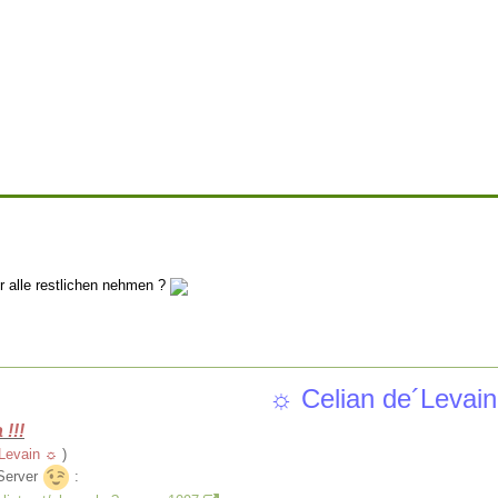
ür alle restlichen nehmen ?
☼ Celian de´Levai
 !!!
Levain ☼
)
Server
: