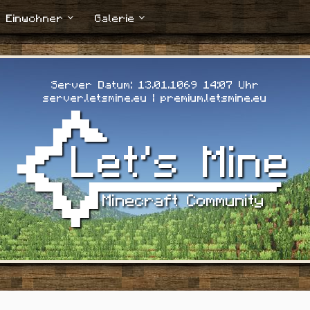
Einwohner
Galerie
Server Datum: 13.01.1069 14:08 Uhr
server.letsmine.eu | premium.letsmine.eu