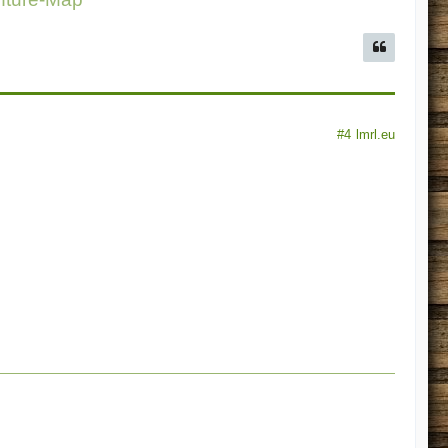
#4
lmrl.eu