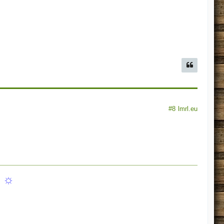
#8
lmrl.eu
n ☼