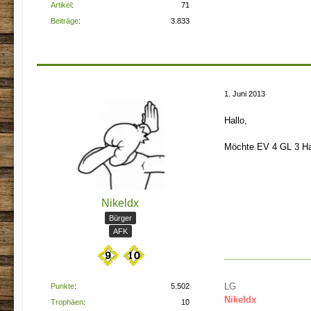
Artikel
71
Beiträge
3.833
1. Juni 2013
Hallo,
Möchte EV 4 GL 3 Ha
Nikeldx
Bürger
AFK
LG
Punkte
5.502
Nikeldx
Trophäen
10