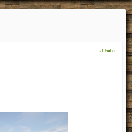
#1
lmrl.eu