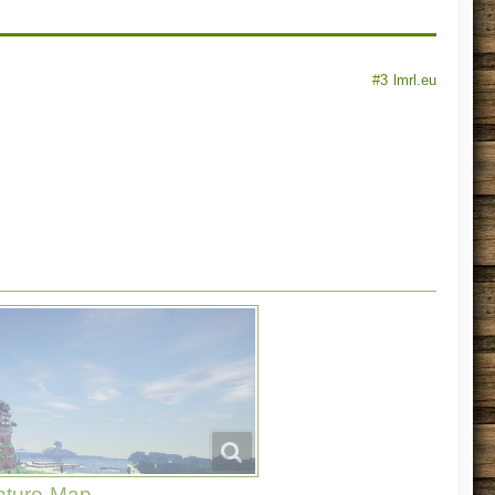
#3
lmrl.eu
nture-Map