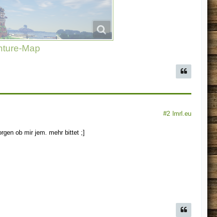
nture-Map
#2
lmrl.eu
gen ob mir jem. mehr bittet ;]