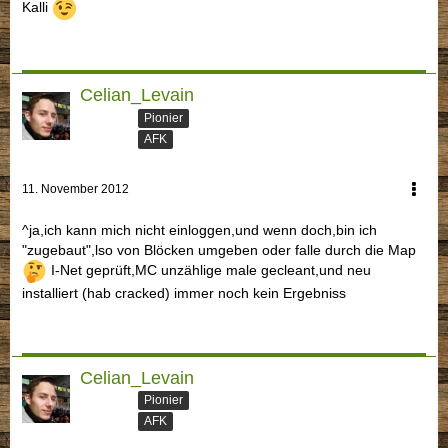
Kalli
Celian_Levain
Pionier
AFK
11. November 2012
^ja,ich kann mich nicht einloggen,und wenn doch,bin ich
"zugebaut",lso von Blöcken umgeben oder falle durch die Map
I-Net geprüft,MC unzählige male gecleant,und neu
installiert (hab cracked) immer noch kein Ergebniss
Celian_Levain
Pionier
AFK