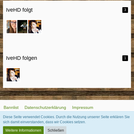
IveHD folgt
3
IveHD folgen
1
Bannlist
Datenschutzerklärung
Impressum
Diese Seite verwendet Cookies. Durch die Nutzung unserer Seite erklären Sie
sich damit einverstanden, dass wir Cookies setzen.
Community-Software:
WoltLab Suite™
Weitere Informationen
Schließen