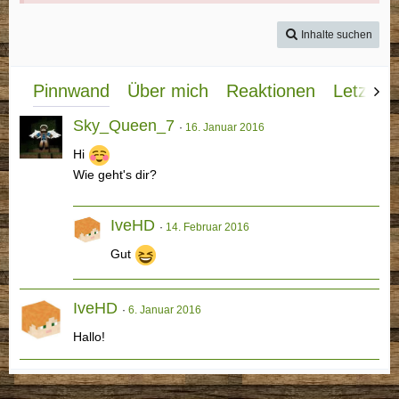
Inhalte suchen
Pinnwand
Über mich
Reaktionen
Letzte A
Sky_Queen_7
16. Januar 2016
Hi
Wie geht's dir?
IveHD
14. Februar 2016
Gut
IveHD
6. Januar 2016
Hallo!