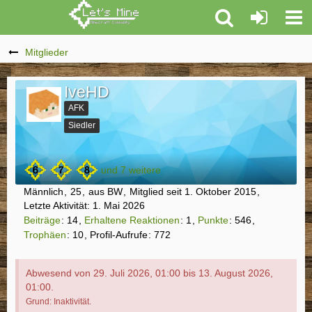
Mitglieder
IveHD
AFK
Siedler
und 7 weitere
Männlich
25
aus BW
Mitglied seit 1. Oktober 2015
Letzte Aktivität:
1. Mai 2026
Beiträge
14
Erhaltene Reaktionen
1
Punkte
546
Trophäen
10
Profil-Aufrufe
772
Abwesend von 29. Juli 2026, 01:00 bis 13. August 2026,
01:00.
Grund: Inaktivität.