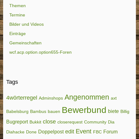
Themen
Termine
Bilder und Videos
Einträge
Gemeinschaften
wcf.acp.option.option655-Foren
Tags
Angenommen
4wörterregel
Adminshops
axt
Bewerbund
biete
Babelsburg
Bambus
bauen
Billig
close
Bugreport
Bukkit
closerequest
Community
Dia
Event
edit
Doppelpost
Forum
Diahacke
Done
FBC