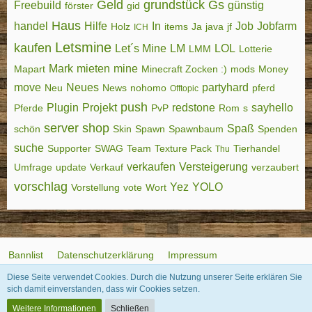
Geld
grundstück
Gs
Freebuild
günstig
förster
gid
Haus
handel
Hilfe
In
Job
Jobfarm
Holz
items
Ja
java
jf
ICH
Letsmine
kaufen
Let´s Mine
LM
LOL
LMM
Lotterie
Mark
mieten
mine
Mapart
Minecraft Zocken :)
mods
Money
move
Neues
partyhard
Neu
News
nohomo
pferd
Offtopic
push
Plugin
Projekt
redstone
sayhello
Pferde
PvP
Rom
s
server
shop
Spaß
schön
Skin
Spawn
Spawnbaum
Spenden
suche
Supporter
SWAG
Team
Texture Pack
Tierhandel
Thu
verkaufen
Versteigerung
Umfrage
update
Verkauf
verzaubert
vorschlag
Yez
YOLO
Vorstellung
vote
Wort
Bannlist
Datenschutzerklärung
Impressum
Diese Seite verwendet Cookies. Durch die Nutzung unserer Seite erklären Sie
sich damit einverstanden, dass wir Cookies setzen.
Community-Software:
WoltLab Suite™
Weitere Informationen
Schließen