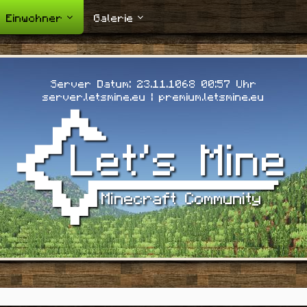
Einwohner
Galerie
Server Datum: 23.11.1068 00:57 Uhr
server.letsmine.eu | premium.letsmine.eu