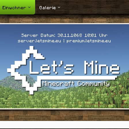
Einwohner
Galerie
Server Datum: 30.11.1068 10:02 Uhr
server.letsmine.eu | premium.letsmine.eu