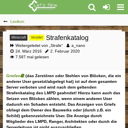
Lexikon
Strafenkatalog
Minecraft
Veraltet
Weitergeleitet von „Strafe“
a_nano
24. März 2016
2. Februar 2020
7.587 mal gelesen
Griefen
(das Zerstören oder Stehlen von Blöcken, die ein
anderer User gesetzt/abgelegt hat) ist auf dem gesamten
Server verboten und wird nach dem geltenden
Strafenkatalog des LMPD geahndet! Hierzu kann auch das
Setzen von Blöcken zählen, wenn einem anderen User
dadurch ein Schaden entsteht. Das Anzeigen von Griefs
obliegt dem Owner des Bauwerks oder (durch z.B. ein
Schild) gekennzeichnete User. Die Anzeige durch
Mitglieder des LMPD, Ranger, Architekten oder durch die
Serverleitung ist nicht auszuschließen.