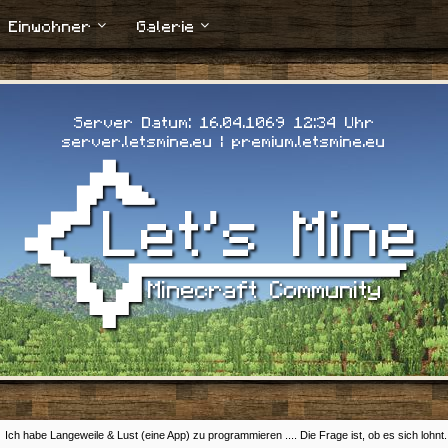
Einwohner
Galerie
Server Datum: 16.04.1069 12:34 Uhr
server.letsmine.eu | premium.letsmine.eu
Ich habe Langeweile & Lust (eine App) zu programmieren .... Die Frage ist, ob es sich lohnt.