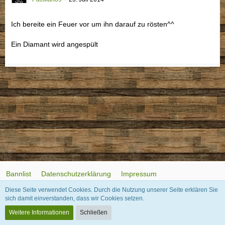
Ich bereite ein Feuer vor um ihn darauf zu rösten^^
Ein Diamant wird angespült
Bannlist
Datenschutzerklärung
Impressum
Diese Seite verwendet Cookies. Durch die Nutzung unserer Seite erklären Sie
sich damit einverstanden, dass wir Cookies setzen.
Community-Software:
WoltLab Suite™
Weitere Informationen
Schließen