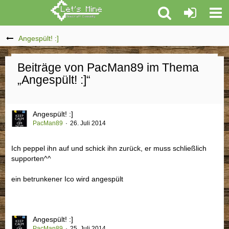
Angespült! :]
Beiträge von PacMan89 im Thema
„Angespült! :]“
Angespült! :]
PacMan89
26. Juli 2014
Ich peppel ihn auf und schick ihn zurück, er muss schließlich
supporten^^
ein betrunkener Ico wird angespült
Angespült! :]
PacMan89
25. Juli 2014